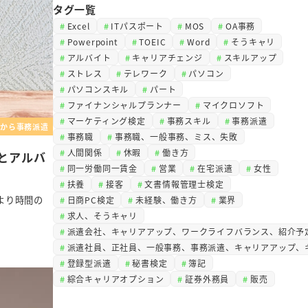
タグ一覧
Excel
ITパスポート
MOS
OA事務
Powerpoint
TOEIC
Word
そうキャリ
アルバイト
キャリアチェンジ
スキルアップ
ストレス
テレワーク
パソコン
パソコンスキル
パート
ファイナンシャルプランナー
マイクロソフト
マーケティング検定
事務スキル
事務派遣
から事務派遣
事務職
事務職、一般事務、ミス、失敗
人間関係
休暇
働き方
とアルバ
同一労働同一賃金
営業
在宅派遣
女性
扶養
接客
文書情報管理士検定
より時間の
日商PC検定
未経験、働き方
業界
求人、そうキャリ
派遣会社、キャリアアップ、ワークライフバランス、紹介予
派遣社員、正社員、一般事務、事務派遣、キャリアアップ、
登録型派遣
秘書検定
簿記
綜合キャリアオプション
証券外務員
販売